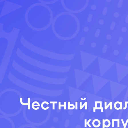
Честный диа
корп