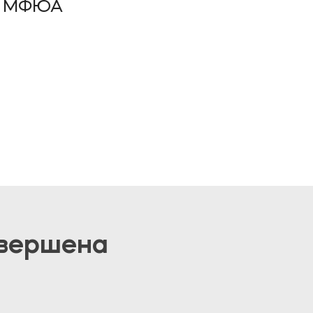
ус МФЮА
авершена