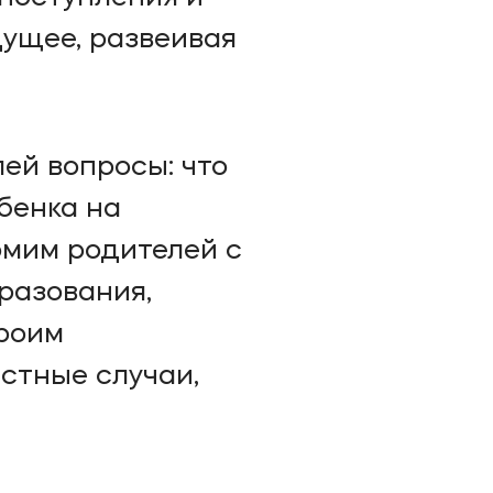
дущее, развеивая
ей вопросы: что
ебенка на
омим родителей с
разования,
троим
стные случаи,