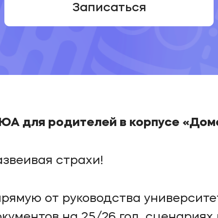
Записаться
ЮА для родителей в корпусе «До
азвеивая страхи!
прямую от руководства университе
кументов на 25/26 год, сценариях