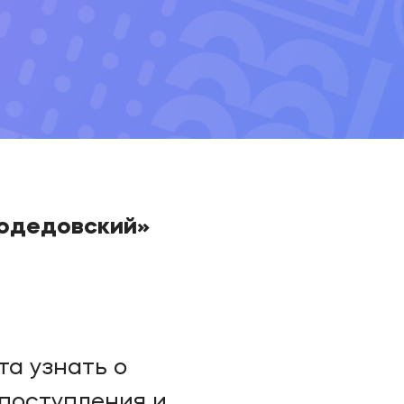
модедовский»
та узнать о
 поступления и