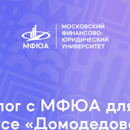
лог с МФЮА для
усе «Домодедов